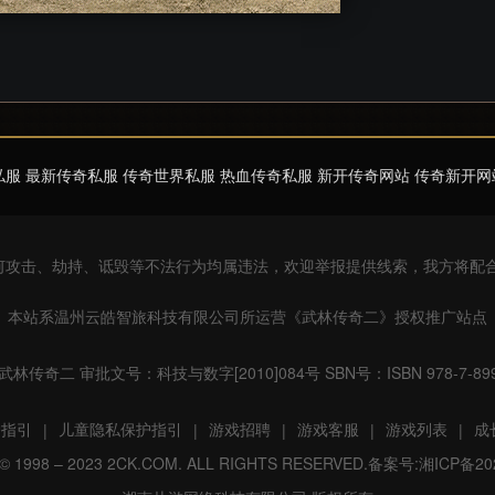
私服 最新传奇私服 传奇世界私服 热血传奇私服 新开传奇网站 传奇新开网
任何攻击、劫持、诋毁等不法行为均属违法，欢迎举报提供线索，我方将配
本站系温州云皓智旅科技有限公司所运营《武林传奇二》授权推广站点
林传奇二 审批文号：科技与数字[2010]084号 SBN号：ISBN 978-7-8999
护指引
儿童隐私保护指引
游戏招聘
游戏客服
游戏列表
成
|
|
|
|
|
 1998 – 2023 2CK.COM. ALL RIGHTS RESERVED.
备案号:湘ICP备202